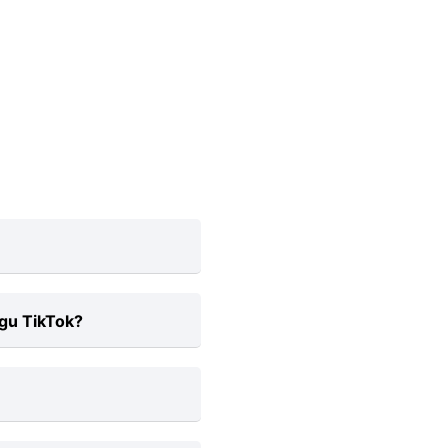
i platform kami.
gu TikTok?
emak imbas moden
n lagu TikTok ke
 turun. Apl TikTok