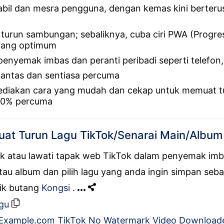
tabil dan mesra pengguna, dengan kemas kini berter
turun sambungan; sebaliknya, cuba ciri PWA (Progr
yang optimum
nyemak imbas dan peranti peribadi seperti telefon,
antas dan sentiasa percuma
iakan cara yang mudah dan cekap untuk memuat tu
00% percuma
at Turun Lagu TikTok/Senarai Main/Album
ok atau lawati tapak web TikTok dalam penyemak imb
tau album dan pilih lagu yang anda ingin simpan sebag
lik butang
Kongsi
.
agu
Example.com TikTok No Watermark Video Download