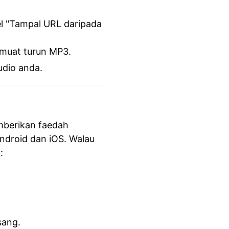
l "Tampal URL daripada
 muat turun MP3.
udio anda.
berikan faedah
ndroid dan iOS. Walau
:
sang.