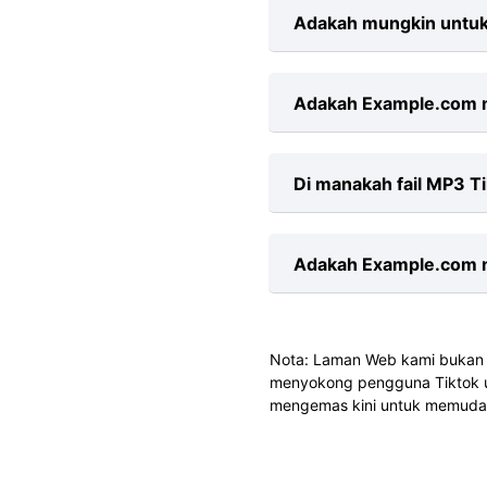
Mungkin terdapat ma
Adakah mungkin untuk
rangkaian yang tidak
Sudah tentu, tiada 
Adakah Example.com m
bilangan lagu TikTok 
Tidak, kami tidak m
Di manakah fail MP3 T
TikTok Downloader a
Apabila anda menyimp
Adakah Example.com m
boleh menukar ini da
anda secara manual.
Ya, kami menyokong 
Nota: Laman Web kami bukan a
senarai main dan klik
menyokong pengguna Tiktok un
mengemas kini untuk memudah