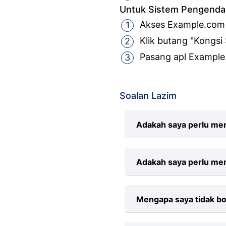
Untuk Sistem Pengendali
Akses Example.com
Klik butang "Kongsi
Pasang apl Example
Soalan Lazim
Adakah saya perlu me
Tidak, tiada bayaran
Adakah saya perlu me
Perkhidmatan kami 
seperti Google Chrome
Tidak, anda tidak p
Mengapa saya tidak bo
MP3 dalam talian, ha
Downloader kami aka