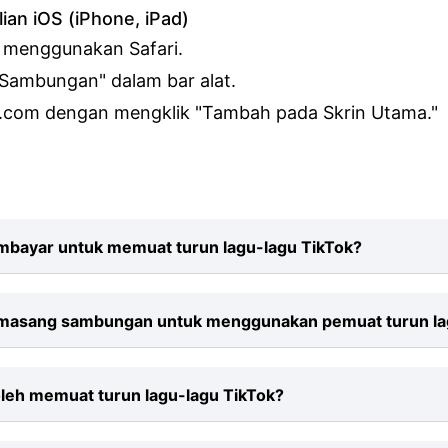
an iOS (iPhone, iPad)
 menggunakan Safari.
 Sambungan" dalam bar alat.
.com dengan mengklik "Tambah pada Skrin Utama."
mbayar untuk memuat turun lagu-lagu TikTok?
 dikenakan untuk memuat turun lagu TikTok ke MP3 d
masang sambungan untuk menggunakan pemuat turun la
sentiasa percuma dan kami menyokong semua peny
, Mozilla Firefox, Safari, Microsoft Edge, dll.
erlu memasang sebarang sambungan. Untuk menyimpa
leh memuat turun lagu-lagu TikTok?
nya sediakan pautan dalam medan input dan klik Muat
n mengendalikan selebihnya.