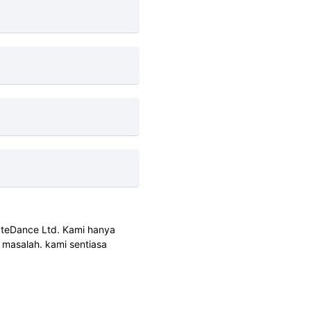
tau sambungan
muat turun sebarang
ribadi. Example.com
alai anda. Anda
destinasi untuk fail
a tampal pautan
yteDance Ltd. Kami hanya
masalah. kami sentiasa