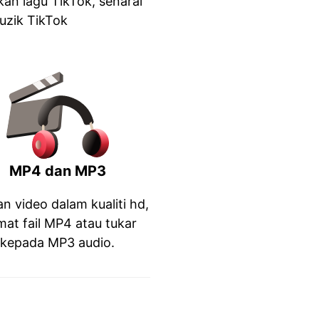
an lagu TikTok, senarai
uzik TikTok
MP4 dan MP3
n video dalam kualiti hd,
mat fail MP4 atau tukar
kepada MP3 audio.