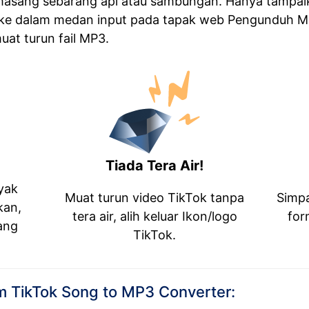
masang sebarang apl atau sambungan. Hanya tampalk
 ke dalam medan input pada tapak web Pengunduh M
at turun fail MP3.
Tiada Tera Air!
yak
Muat turun video TikTok tanpa
Simpa
kan,
tera air, alih keluar Ikon/logo
for
ang
TikTok.
om TikTok Song to MP3 Converter: