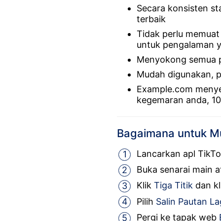
Secara konsisten s
terbaik
Tidak perlu memuat 
untuk pengalaman 
Menyokong semua pe
Mudah digunakan, p
Example.com menyed
kegemaran anda, 1
Bagaimana untuk Mu
Lancarkan apl TikT
Buka senarai main a
Klik
Tiga Titik
dan k
Pilih
Salin Pautan L
Pergi ke tapak web