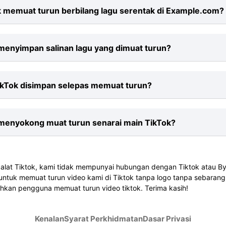
salah seperti menyalin pautan TikTok yang salah a
 memuat turun berbilang lagu serentak di Example.com?
 stabil yang menghalang muat turun.
had untuk muat turun di Example.com. Anda boleh me
enyimpan salinan lagu yang dimuat turun?
sebagai fail MP3.
enyimpan sebarang maklumat pengguna atau video pe
ikTok disimpan selepas memuat turun?
dalah selamat sepenuhnya.
an TikTok ke MP3, fail biasanya disimpan ke lokasi l
enyokong muat turun senarai main TikTok?
lam tetapan penyemak imbas anda dan memilih folder 
memuat turun senarai main dan album TikTok. Hany
lat Tiktok, kami tidak mempunyai hubungan dengan Tiktok atau B
 Muat turun.
tuk memuat turun video kami di Tiktok tanpa logo tanpa sebarang 
kan pengguna memuat turun video tiktok. Terima kasih!
Kenalan
Syarat Perkhidmatan
Dasar Privasi