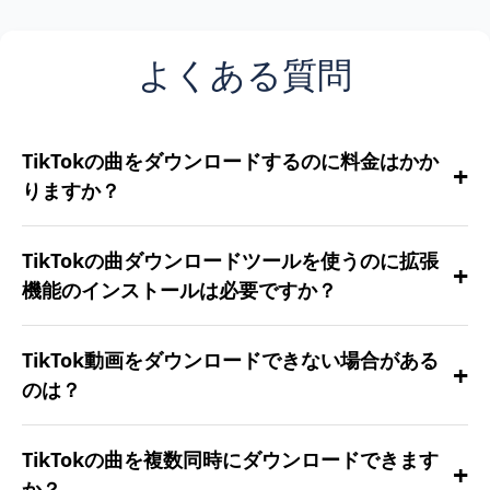
よくある質問
TikTokの曲をダウンロードするのに料金はかか
+
りますか？
いいえ、当社のTikTokダウンロードツールは完全
TikTokの曲ダウンロードツールを使うのに拡張
+
無料で、隠れた費用は一切ありません。
機能のインストールは必要ですか？
必要ありません！ブラウザ上で全て動作します。
TikTok動画をダウンロードできない場合がある
+
アドオンは不要です。
のは？
非公開、削除済み、または制限付きのコンテンツ
TikTokの曲を複数同時にダウンロードできます
+
はダウンロードできない場合があります。
か？