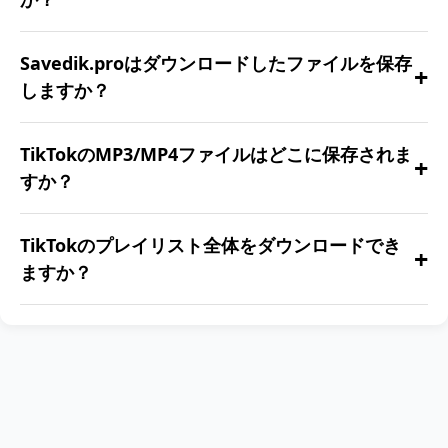
現在は1曲ずつとなります。一括ダウンロード機能
Savedik.proはダウンロードしたファイルを保存
+
のサポートに向けて開発中です。
しますか？
いいえ。すべてのダウンロードは匿名で処理さ
TikTokのMP3/MP4ファイルはどこに保存されま
+
れ、保存されません。
すか？
お使いのデバイスのデフォルトのダウンロードフ
TikTokのプレイリスト全体をダウンロードでき
+
ォルダに保存されます。
ますか？
プレイリストのダウンロード機能は近日提供予定
です。ご期待ください！